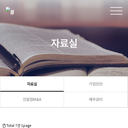
자료실
자료실
기업진단
건설업M&A
재무관리
Total 7건
1page