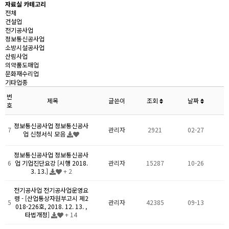
자료실 카테고리
전체
건설업
전기공사업
정보통신공사업
소방시설공사업
산림사업
의약품도매업
문화재수리업
기타업종
번
제목
글쓴이
조회
날짜
호
정보통신공사업
정보통신공사
7
관리자
2921
02-27
업 신청서식 모음
정보통신공사업
정보통신공사
6
업 기업진단요강 [시행 2018.
관리자
15287
10-26
3. 13.]
+ 2
전기공사업
전기공사업운영요
령 - [산업통상자원부고시 제2
5
관리자
42385
09-13
018-226호, 2018. 12. 13. ,
타법개정]
+ 14