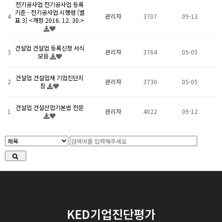
전기공사업
전기공사업 등록
기준 - 전기공사업 시행령 [별
4
관리자
3707
09-13
표 3] <개정 2016. 12. 30.>
건설업
건설업 등록신청 서식
3
관리자
3764
05-05
모음
건설업
건설업체 기업진단지
2
관리자
3730
05-05
침
건설업
건설산업기본법 전문
1
관리자
4022
09-12
KED기업진단평가