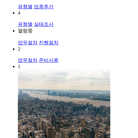
유형별
업종추가
4
유형별
실태조사
열람중
업무절차
진행절차
2
업무절차
준비서류
1