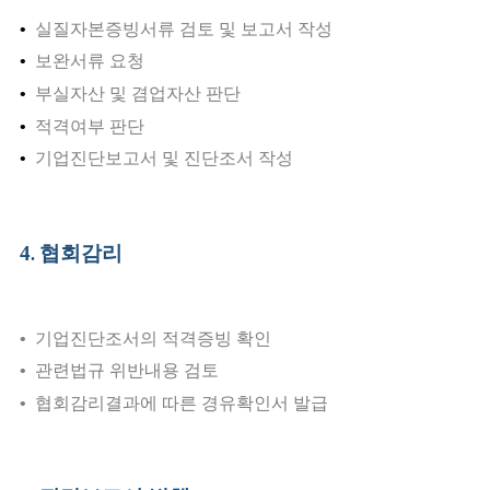
•
실질자본증빙서류
검토 및 보고서 작성
•
보완서류 요청
•
부실자산 및 겸업자산 판단
•
적격여부 판단
•
기업진단보고서 및 진단조서 작성
4
협회감리
.
•
기업진단조서의
적격증빙
확인
•
관련법규 위반내용 검토
•
협회감리결과에 따른 경유확인서 발급